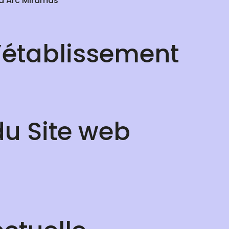
 d’Arc Miramas
’établissement
u Site web