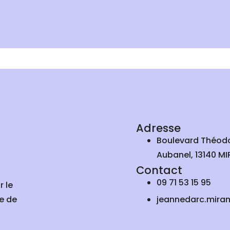
Adresse
Boulevard Théod
Aubanel, 13140 M
Contact
09 71 53 15 95
r le
e de
jeannedarc.mira